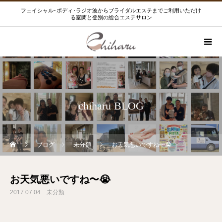
フェイシャル･ボディ･ラジオ波からブライダルエステまでご利用いただけ
る室蘭と登別の総合エステサロン
chiharu BLOG
ブログ
未分類
お天気悪いですね〜😭
お天気悪いですね〜😭
2017.07.04
未分類