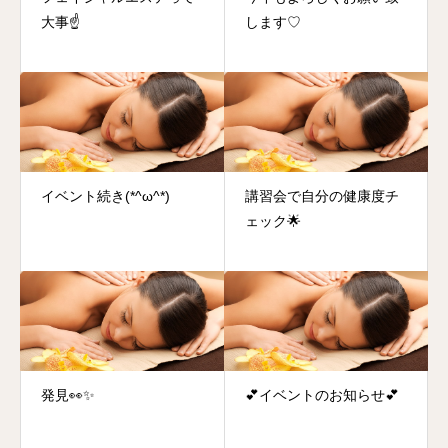
大事☝
します♡
イベント続き(*^ω^*)
講習会で自分の健康度チ
ェック🌟
発見👀✨
💕イベントのお知らせ💕