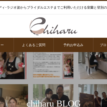
ディ･ラジオ波からブライダルエステまでご利用いただける室蘭と登別
ュー
よくあるご質問
予約お申込み
ブロ
chiharu BLOG