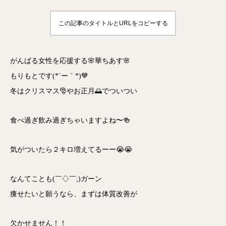
この記事のタイトルとURLをコピーする
がんばる女性を応援する🌸華ちあす🌸
もりもとです(*´ー｀*)💙
冬はクリスマス🎅やお正月🌅でついつい
食べ過ぎ飲み過ぎちゃいますよね〜🍻
気がついたら２キロ増えてるーー😭😭
なんてことも(￣◇￣;)ガーン
痩せたいと願うなら、まずは体質改善が
欠かせません！！