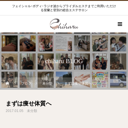
フェイシャル･ボディ･ラジオ波からブライダルエステまでご利用いただけ
る室蘭と登別の総合エステサロン
chiharu BLOG
ブログ
未分類
まずは痩せ体質へ
まずは痩せ体質へ
2017.01.05
未分類