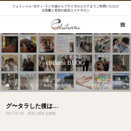
フェイシャル･ボディ･ラジオ波からブライダルエステまでご利用いただけ
る室蘭と登別の総合エステサロン
chiharu BLOG
ブログ
美容に関する情報
グ〜タラした後は…
グ〜タラした後は…
2017.01.05
美容に関する情報