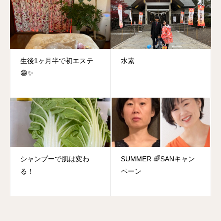
生後1ヶ月半で初エステ
水素
😁✨
シャンプーで肌は変わ
SUMMER 🌈SANキャン
る！
ペーン