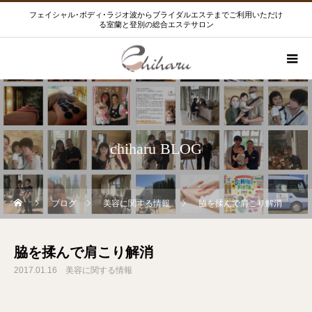
フェイシャル･ボディ･ラジオ波からブライダルエステまでご利用いただけ
る室蘭と登別の総合エステサロン
chiharu BLOG
ブログ
美容に関する情報
脇を揉んで肩こり解消
脇を揉んで肩こり解消
2017.01.16
美容に関する情報