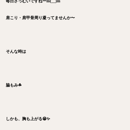
毎日さっむいですねーm(__)m
肩こり・肩甲骨周り凝ってませんか〜
そんな時は
脇もみ☘
しかも、胸も上がる😁✨