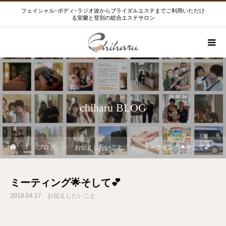
フェイシャル･ボディ･ラジオ波からブライダルエステまでご利用いただけ
る室蘭と登別の総合エステサロン
chiharu BLOG
ブログ
お伝えしたいこと
ミーティング🌟そして💕
ミーティング🌟そして💕
2018.04.17
お伝えしたいこと