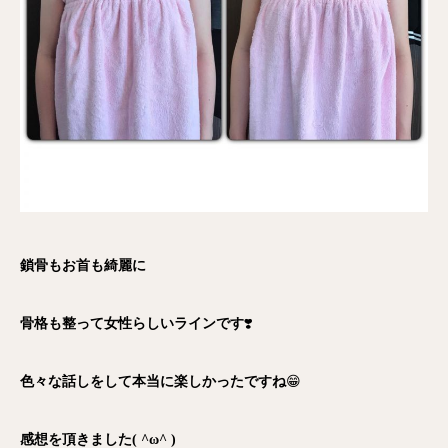
鎖骨もお首も綺麗に
骨格も整って女性らしいラインです
❣️
色々な話しをして本当に楽しかったですね
😁
感想を頂きました( ^ω^ )