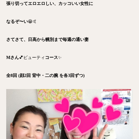
張り切ってエロエロしい、カッコいい女性に
なるぞ〜い
😁🤙
さてさて、日高から幌別まで毎週の通い妻
Mさん
💕ビューティ
コース
✨
全8回 (顔2回 背中・二の腕 を各3回ずつ)