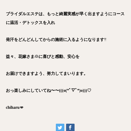
ブライダルエステは、もっと綺麗実感が早く出ますようにコース
に温活・デトックスを入れ
発汗をどんどんしてからの施術に入るようになります
‼️
益々、花嫁さま
👰
に喜びと感動、安心を
お届けできますよう、努力してまいります。
おっ楽しみにしていてね〜〜(((o(*ﾟ▽ﾟ*)o)))♡
chiharu
💋