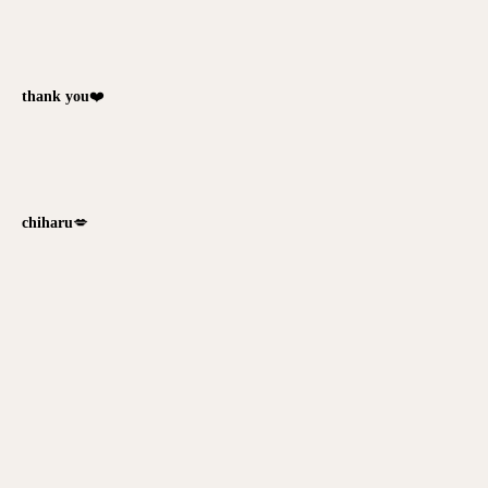
thank you
❤️
chiharu
💋