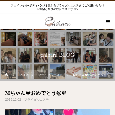
フェイシャル･ボディ･ラジオ波からブライダルエステまでご利用いただけ
る室蘭と登別の総合エステサロン
chiharu BLOG
ブログ
ブライダルエステ
Mちゃん❤️おめでとう㊗️🎊
Mちゃん❤️おめでとう㊗️🎊
2019.12.02
ブライダルエステ