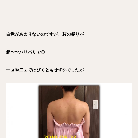
自覚があまりないのですが、芯の凝りが
超〜〜バリバリで
😅
一回や二回ではびくともせず
💦でしたが