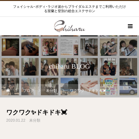
フェイシャル･ボディ･ラジオ波からブライダルエステまでご利用いただけ
る室蘭と登別の総合エステサロン
chiharu BLOG
ブログ
未分類
ワクワク✨ドキドキ💓
ワクワク✨ドキドキ💓
2020.01.22
未分類