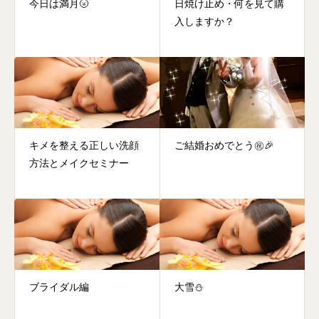
今日は満月🌝
日焼け止め・何を見て購
入しますか？
キメを整える正しい洗顔
ご結婚おめでとう㊗️🎉
方法とメイクセミナー
ブライダル編
大雪⛄️