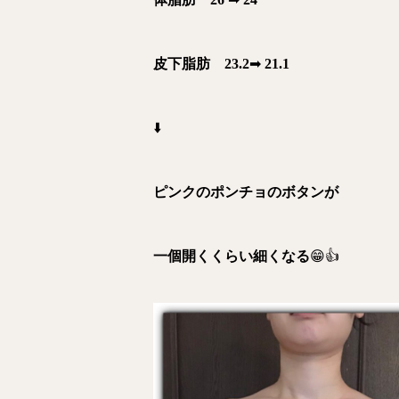
皮下脂肪 23.2
➡︎
21.1
⬇️
ピンクのポンチョのボタンが
一個開くくらい細くなる
😁👍