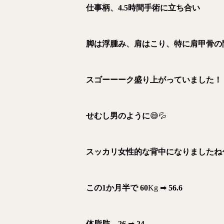
仕事柄、4.5時間手術に立ち合い
脚は浮腫み、肩はこり、特に肩甲骨の
スゴーーーク盛り上がっていました！
せむし男のように
😅💦
スッカリ女性的な背中になりましたね
この1か月半で 60
Kg ➡︎
56.6
体脂肪 26
➡︎
24