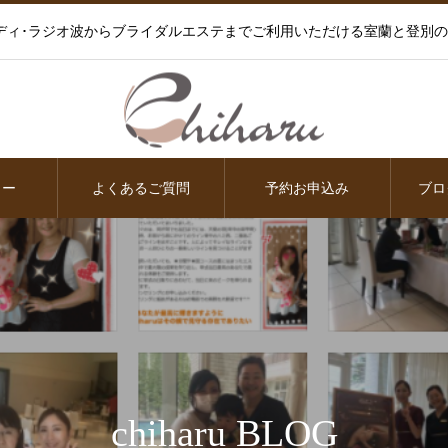
ディ･ラジオ波からブライダルエステまでご利用いただける室蘭と登別
ュー
よくあるご質問
予約お申込み
ブロ
chiharu BLOG