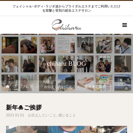
フェイシャル･ボディ･ラジオ波からブライダルエステまでご利用いただけ
る室蘭と登別の総合エステサロン
chiharu BLOG
ブログ
お伝えしたいこと
新年🎍ご挨拶
新年🎍ご挨拶
2021.01.01
お伝えしたいこと
感じること