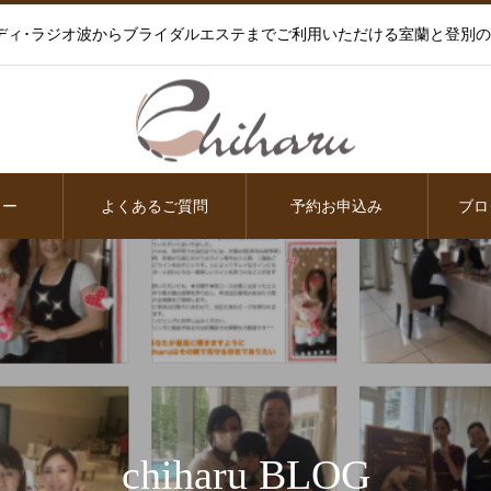
ディ･ラジオ波からブライダルエステまでご利用いただける室蘭と登別
ュー
よくあるご質問
予約お申込み
ブロ
chiharu BLOG