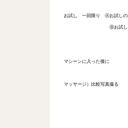
お試し 一回限り Ⓐお試しの
Ⓑお試し& フォロ
＜フォロ
５日～７日の間
マシーンに入った後に
ＶＯＳマスクを
マッサージ）比較写真撮る