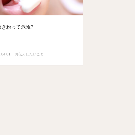
磨き粉って危険⁉️
.04.01
お伝えしたいこと