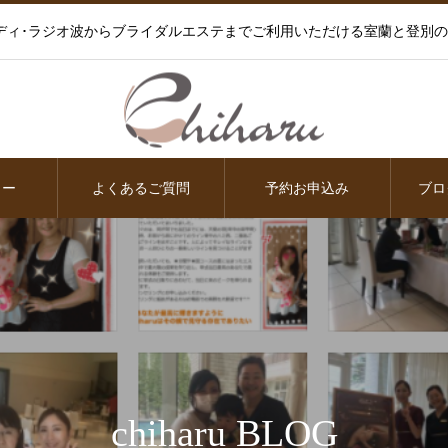
ディ･ラジオ波からブライダルエステまでご利用いただける室蘭と登別
ュー
よくあるご質問
予約お申込み
ブロ
chiharu BLOG