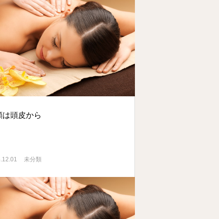
顔は頭皮から
.12.01
未分類