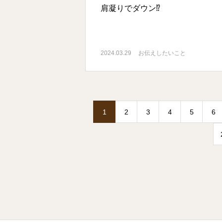
肩凝りでダウン⁉️
2024.03.29
お伝えしたいこと
1
2
3
4
5
6