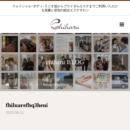
フェイシャル･ボディ･ラジオ波からブライダルエステまでご利用いただけ
る室蘭と登別の総合エステサロン
chiharu BLOG
ブログ
fhiluarefhq3heui
fhiluarefhq3heui
2020.08.21