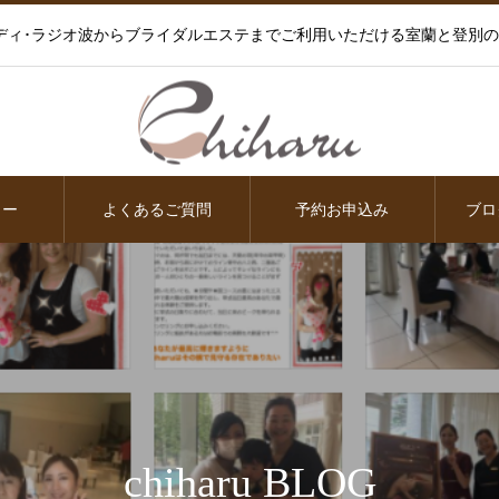
ディ･ラジオ波からブライダルエステまでご利用いただける室蘭と登別
ュー
よくあるご質問
予約お申込み
ブロ
chiharu BLOG