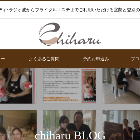
ディ･ラジオ波からブライダルエステまでご利用いただける室蘭と登別
ュー
よくあるご質問
予約お申込み
ブロ
chiharu BLOG