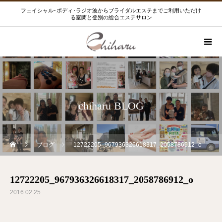
フェイシャル･ボディ･ラジオ波からブライダルエステまでご利用いただけ
る室蘭と登別の総合エステサロン
chiharu BLOG
ブログ
12722205_967936326618317_2058786912_o
12722205_967936326618317_2058786912_o
2016.02.25