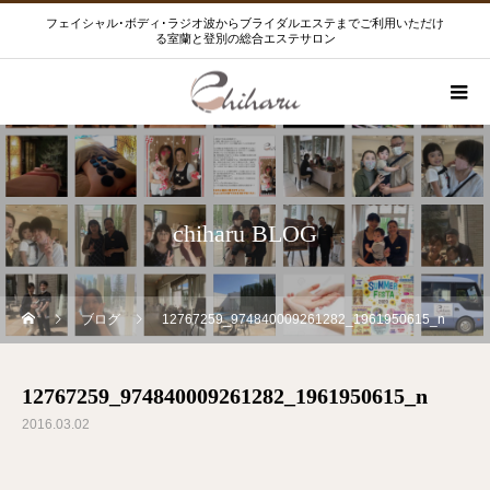
フェイシャル･ボディ･ラジオ波からブライダルエステまでご利用いただけ
る室蘭と登別の総合エステサロン
chiharu BLOG
ブログ
12767259_974840009261282_1961950615_n
12767259_974840009261282_1961950615_n
2016.03.02