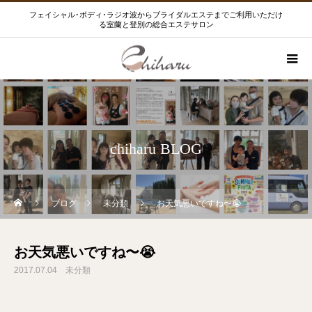
フェイシャル･ボディ･ラジオ波からブライダルエステまでご利用いただけ
る室蘭と登別の総合エステサロン
chiharu BLOG
ブログ
未分類
お天気悪いですね〜😭
お天気悪いですね〜😭
2017.07.04
未分類