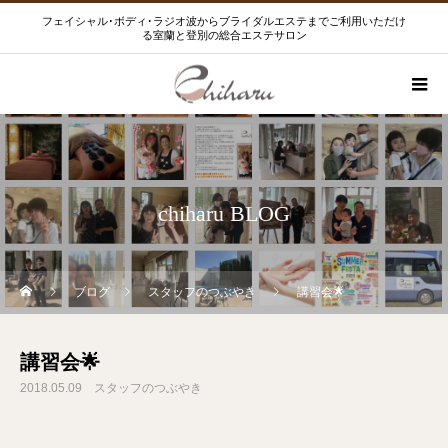
フェイシャル･ボディ･ラジオ波からブライダルエステまでご利用いただけ
る室蘭と登別の総合エステサロン
chiharu BLOG
ブログ
スタッフのつぶやき
講習会🌟
講習会🌟
2018.05.09
スタッフのつぶやき