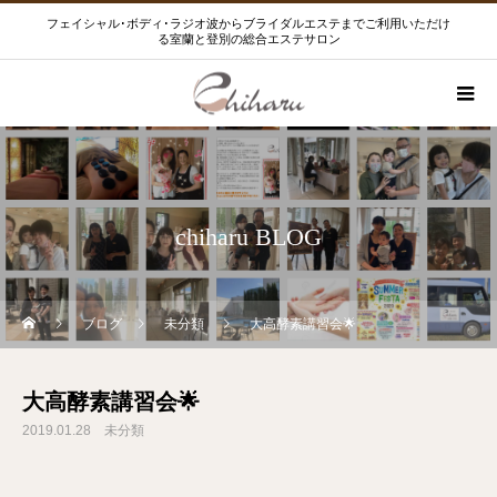
フェイシャル･ボディ･ラジオ波からブライダルエステまでご利用いただけ
る室蘭と登別の総合エステサロン
chiharu BLOG
ブログ
未分類
大高酵素講習会🌟
大高酵素講習会🌟
2019.01.28
未分類