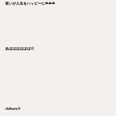
笑いが人生をハッピーに
☘️☘️☘️
あはははははは
🤣
chiharu
🌸
公式LINE
ご予約
電話