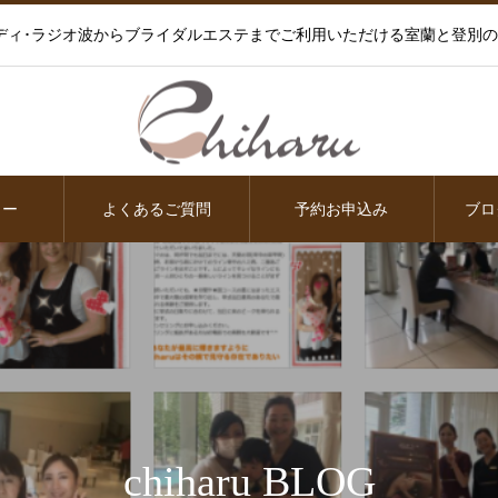
ディ･ラジオ波からブライダルエステまでご利用いただける室蘭と登別
ュー
よくあるご質問
予約お申込み
ブロ
chiharu BLOG