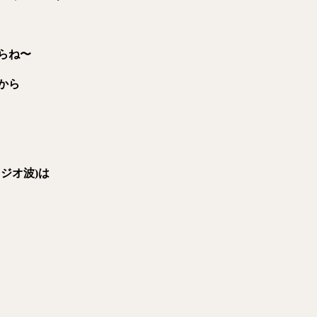
らね〜
から
ラジオ
波)は