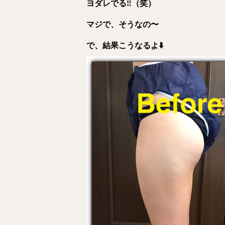
ヨダレでる
‼️（笑）
マジで、そうなの〜
で、結果こうな
るよ⬇️