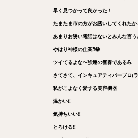
早く見つかって良かった！
たまたま市の方がお誘いしてくれたか
あまりお誘い電話はないとみんな言う
やはり神様の仕業⁇😁
ツイ
てるよな
〜強運の智春であ
る💪
さてさて、
インキュアティバープロ
(
私がこよなく愛する美容
機器
温かい
‼️
気持ちいい
‼️
とろける
‼️