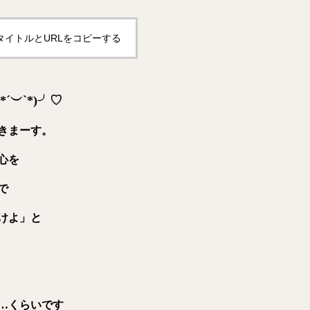
タイトルとURLをコピーする
︶`*)╯♡
きまーす。
心を
で
けよ」と
…くらいです