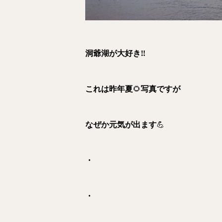
洞爺湖が大好き‼︎
これは昨年夏
🌻
写真ですが
なぜか元気が出ます
💪
・
・