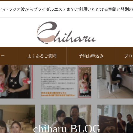
ディ･ラジオ波からブライダルエステまでご利用いただける室蘭と登別
ュー
よくあるご質問
予約お申込み
ブロ
chiharu BLOG