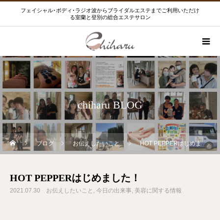
フェイシャル･ボディ･ラジオ波からブライダルエステまでご利用いただけ
る室蘭と登別の総合エステサロン
chiharu BLOG
ブログ
お伝えしたいこと
HOT PEPPERはじめました！
HOT PEPPERはじめました！
2021.07.30
お伝えしたいこと
今日の出来事
美容に関する情報