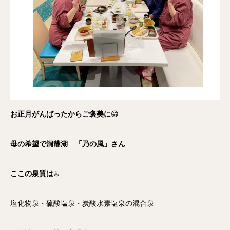
お正月がんばったからご褒美に
😁
母の希望で洞爺湖 「乃の風」さん
ここの泉質は
♨️
塩化物泉・硫酸塩泉・炭酸水素塩泉の混合泉