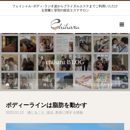
フェイシャル･ボディ･ラジオ波からブライダルエステまでご利用いただけ
る室蘭と登別の総合エステサロン
chiharu BLOG
ブログ
感じること
ボディーラインは脂肪を動かす
ボディーラインは脂肪を動かす
2022.01.12
感じること
温活
美容に関する情報