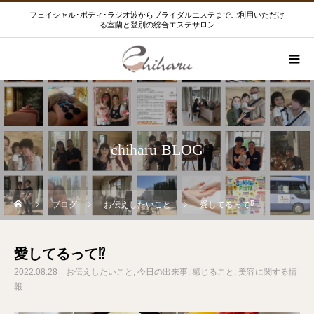
フェイシャル･ボディ･ラジオ波からブライダルエステまでご利用いただけ
る室蘭と登別の総合エステサロン
chiharu BLOG
ブログ
お伝えしたいこと
愛してるって⁉️
愛してるって⁉️
2022.08.28
お伝えしたいこと
今日の出来事
感じること
美容に関する情
報