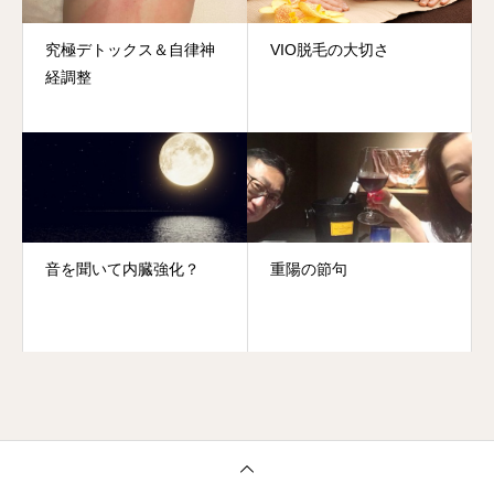
究極デトックス＆自律神
VIO脱毛の大切さ
経調整
音を聞いて内臓強化？
重陽の節句