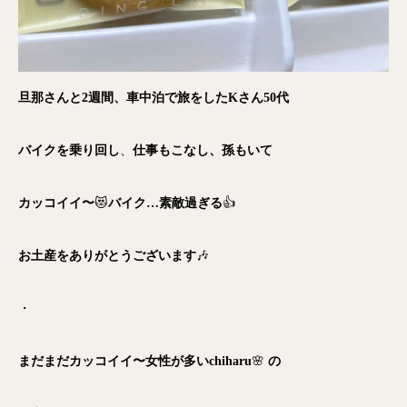
旦那さんと2週間、車中泊で旅をしたKさん50代
バイクを乗り回し
、
仕事もこなし、孫もいて
カッコイイ〜
😻
バイク…素敵過ぎる
👍
お土産をありがとうございます
🎶
・
まだまだカッコイイ〜女性が多いchiharu
🌸
の