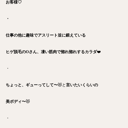
お客様♡
・
仕事の他に趣味でアスリート並に鍛えている
ヒゲ脱毛のOさん、凄い筋肉で惚れ惚れするカラダ
❤️
・
ちょっと、ギューってして〜
😻と
言いたいくらいの
美ボディ〜
😻
・