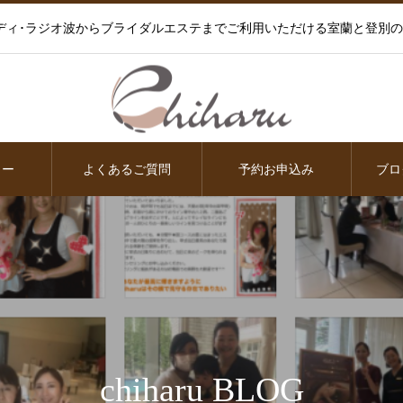
ディ･ラジオ波からブライダルエステまでご利用いただける室蘭と登別
ュー
よくあるご質問
予約お申込み
ブロ
chiharu BLOG