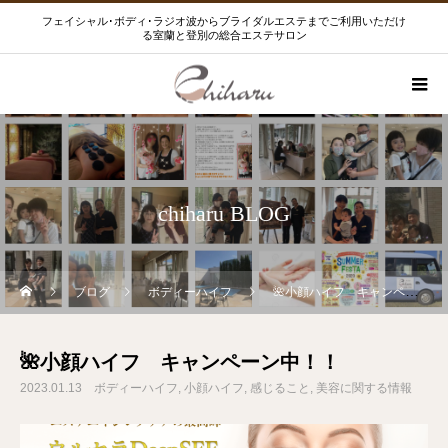
フェイシャル･ボディ･ラジオ波からブライダルエステまでご利用いただけ
る室蘭と登別の総合エステサロン
chiharu BLOG
ブログ
ボディーハイフ
🌺小顔ハイフ キャンペーン中！！
🌺小顔ハイフ キャンペーン中！！
2023.01.13
ボディーハイフ
小顔ハイフ
感じること
美容に関する情報