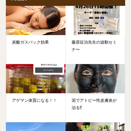
炭酸ガスパック効果
藤原征治先生の波動セミ
ナー
アゲマン体質になる！！
泥でアトピー性皮膚炎が
治る⁉️