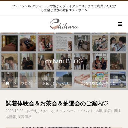
フェイシャル･ボディ･ラジオ波からブライダルエステまでご利用いただけ
る室蘭と登別の総合エステサロン
chiharu BLOG
ブログ
お伝えしたいこと
試着体験会＆お茶会＆抽選会のご案内♡
試着体験会＆お茶会＆抽選会のご案内♡
2023.10.29
お伝えしたいこと
キャンペーン・イベント
温活
美容に関す
る情報
美容商品