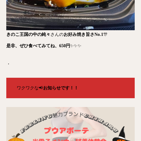
きのこ王国の中の純々
さんの
お好み焼き旨さNo.1
🎊
是非、ぜひ食べてみてね、650円
✨✨✨
・
ワクワクな📢
お知らせです！！