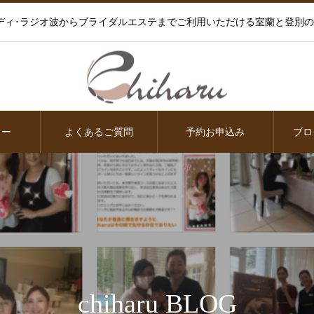
ディ･ラジオ波からブライダルエステまでご利用いただける室蘭と登別
ュー
よくあるご質問
予約お申込み
ブロ
chiharu BLOG