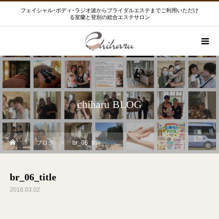
フェイシャル･ボディ･ラジオ波からブライダルエステまでご利用いただけ
る室蘭と登別の総合エステサロン
chiharu BLOG
ブログ
br_06_title
br_06_title
2016.03.02