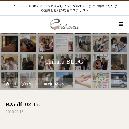
フェイシャル･ボディ･ラジオ波からブライダルエステまでご利用いただけ
る室蘭と登別の総合エステサロン
chiharu BLOG
ブログ
BXmlf_02_Ls
BXmlf_02_Ls
2016.02.18