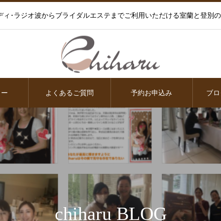
ディ･ラジオ波からブライダルエステまでご利用いただける室蘭と登別
ュー
よくあるご質問
予約お申込み
ブロ
chiharu BLOG