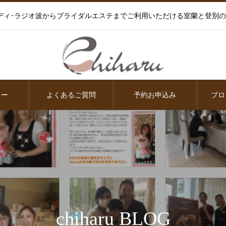
ディ･ラジオ波からブライダルエステまでご利用いただける室蘭と登別
ュー
よくあるご質問
予約お申込み
ブロ
chiharu BLOG