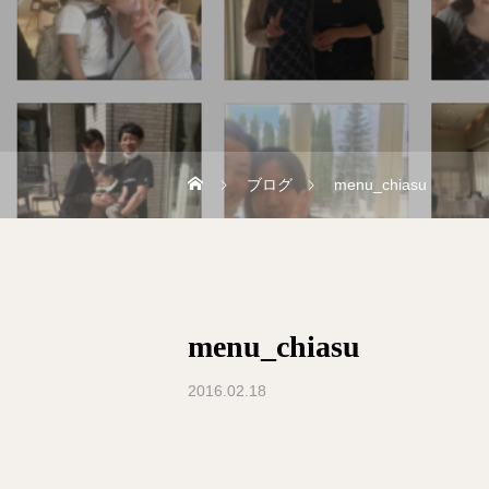
ブログ
menu_chiasu
menu_chiasu
2016.02.18