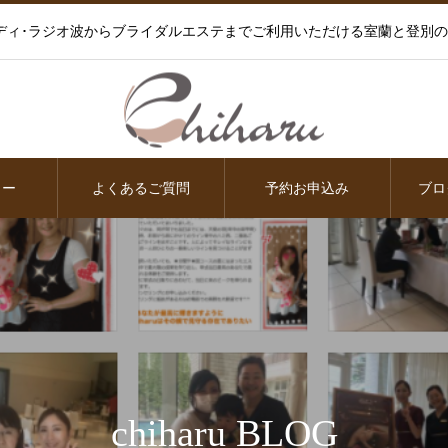
ディ･ラジオ波からブライダルエステまでご利用いただける室蘭と登別
ュー
よくあるご質問
予約お申込み
ブロ
chiharu BLOG