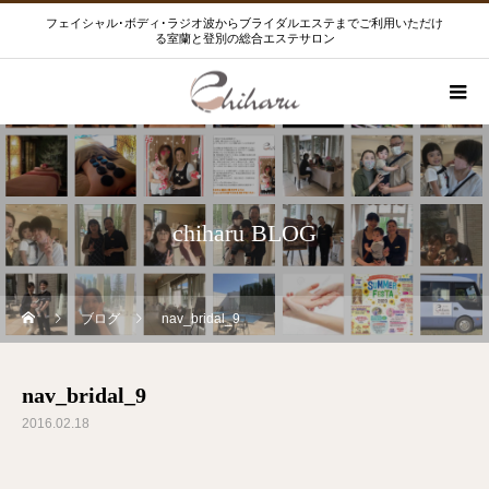
フェイシャル･ボディ･ラジオ波からブライダルエステまでご利用いただけ
る室蘭と登別の総合エステサロン
chiharu BLOG
ブログ
nav_bridal_9
nav_bridal_9
2016.02.18