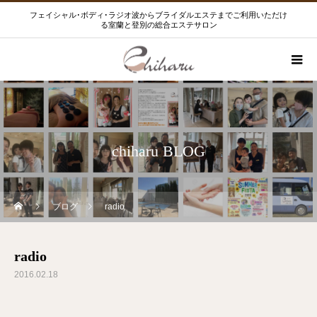
フェイシャル･ボディ･ラジオ波からブライダルエステまでご利用いただけ
る室蘭と登別の総合エステサロン
chiharu BLOG
ブログ
radio
radio
2016.02.18