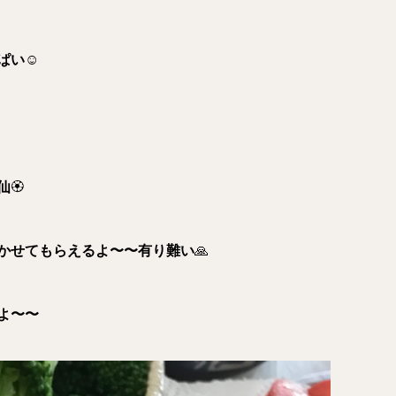
ぱい
☺️
仙
🏵
かせてもらえるよ〜〜有り難い
🙏
よ〜〜