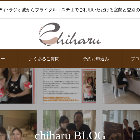
ディ･ラジオ波からブライダルエステまでご利用いただける室蘭と登別
ュー
よくあるご質問
予約お申込み
ブロ
chiharu BLOG