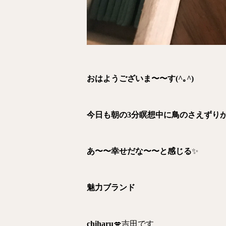
おはようございま〜〜す(^｡^)
今日も朝の3分瞑想中に鳥のさえずり
あ〜〜幸せだな〜〜と感じる
✨
魅力ブランド
chiharu
💋吉田です