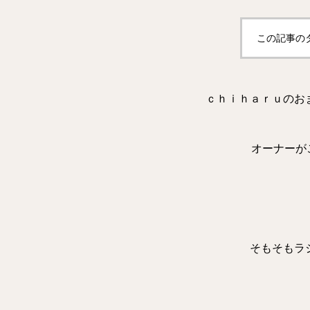
この記事の
ｃｈｉｈａｒｕのお
オーナーが
そもそもラ