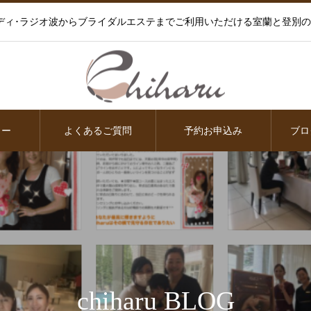
ディ･ラジオ波からブライダルエステまでご利用いただける室蘭と登別
ュー
よくあるご質問
予約お申込み
ブロ
chiharu BLOG