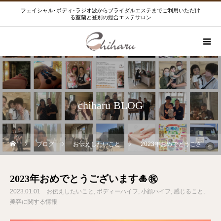
フェイシャル･ボディ･ラジオ波からブライダルエステまでご利用いただけ
る室蘭と登別の総合エステサロン
chiharu BLOG
ブログ
お伝えしたいこと
2023年おめでとうございます🎍㊗️
2023年おめでとうございます🎍㊗️
2023.01.01
お伝えしたいこと
ボディーハイフ
小顔ハイフ
感じること
美容に関する情報