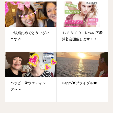
ご結婚おめでとうござい
１/２８.２９ Nowの下着
ます🎶
試着会開催します！！
ハッピー💖ウエディン
Happy💓ブライダル❤️
グ〜〜