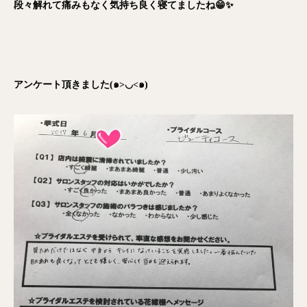
段々解れて痛みもなく気持ち良く寝てましたね😁✨
アンケート頂きました(๑>◡<๑)