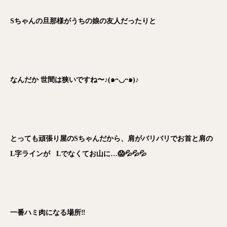
Sちゃんの旦那様がうちの娘の友人だったりと
なんだか 世間は狭いですね〜♪(๑ᴖ◡ᴖ๑)♪
とっても頑張り屋のSちゃんだから、肩がバリバリでお首と肩の
L字ラインが Lでなくてお山に…😱💦💦💦
一番ハミ肉になる場所‼️