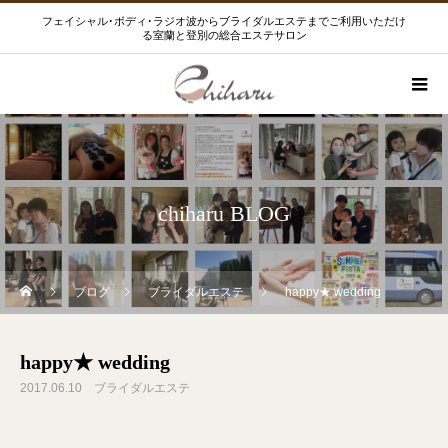
フェイシャル･ボディ･ラジオ波からブライダルエステまでご利用いただけ
る室蘭と登別の総合エステサロン
chiharu BLOG
ブログ
ブライダルエステ
happy★ wedding
happy★ wedding
2017.06.10
ブライダルエステ