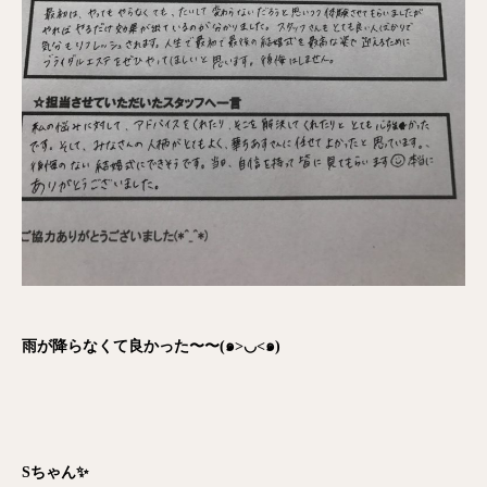
雨が降らなくて良かった〜〜(๑>◡<๑)
Sちゃん✨