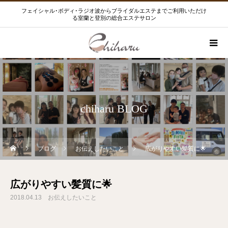
フェイシャル･ボディ･ラジオ波からブライダルエステまでご利用いただけ
る室蘭と登別の総合エステサロン
chiharu BLOG
ブログ
お伝えしたいこと
広がりやすい髪質に🌟
広がりやすい髪質に🌟
2018.04.13
お伝えしたいこと