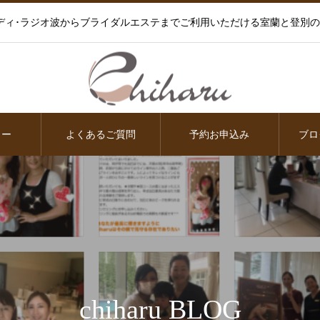
ディ･ラジオ波からブライダルエステまでご利用いただける室蘭と登別
ュー
よくあるご質問
予約お申込み
ブロ
chiharu BLOG