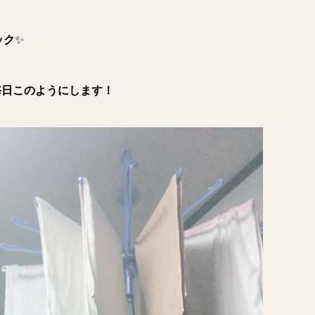
ック
✨
を毎日このようにします！