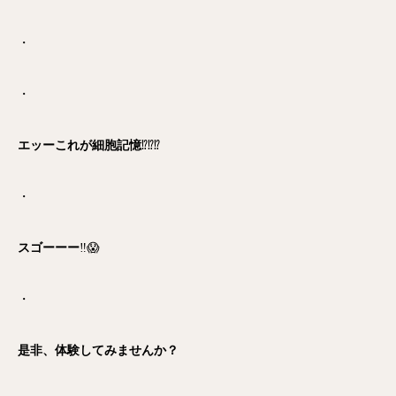
・
・
エッーこれが細胞記憶
⁉️⁉️⁉️
・
スゴーーー
‼️😱
・
是非、体験してみませんか？