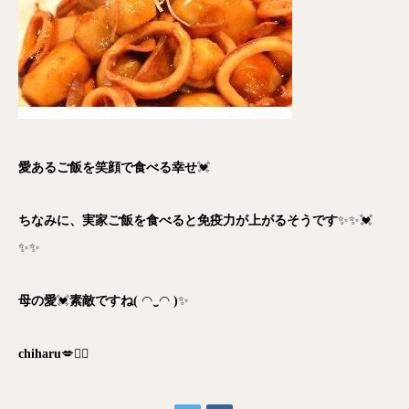
愛あるご飯を笑顔で食べる幸せ
💓
ちなみに、実家ご飯を食べると免疫力が上がるそうです
✨✨💓
✨✨
母の愛
💓
素敵ですね(
◠
‿
◠
)
✨
chiharu
💋👯‍♀️