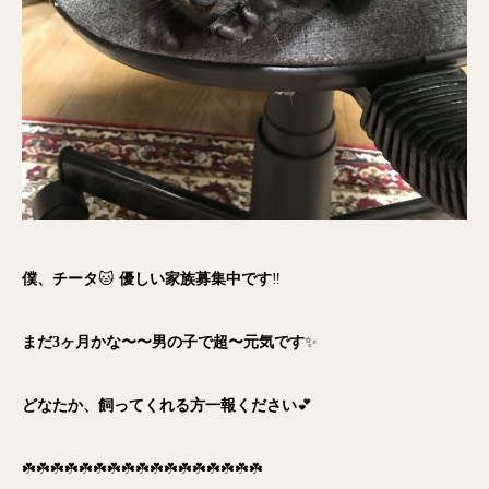
僕、チータ
🐱
優しい家族募集中です
‼️
まだ3ヶ月かな〜〜男の子で超〜元気です
✨
どなたか、飼ってくれる方一報ください
💕
☘️☘️☘️☘️☘️☘️☘️☘️☘️☘️☘️☘️☘️☘️☘️☘️☘️