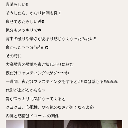
素晴らしい‼️
そうしたら、かなり体調も良く
痩せてきたらしい🤣❣️
気分もスッキリで☘️
背中の凝りや辛さがあまり感じなくなったみたい‼️
良かった〜〜(๑╹ω╹๑ )❣️
その時に
大高酵素の酵華を夜ご飯代わりに飲む
夜だけファスティング✨がグ〜〜👍
一週間、夜だけファスティングをすると2キロは落ちる‼️💪💪💪
代謝が上がるから💪✨
胃がスッキリ元気になってくると
クヨクヨ、心配性、やる気のなさが無くなるよ👍
内臓と感情はイコー ルの関係