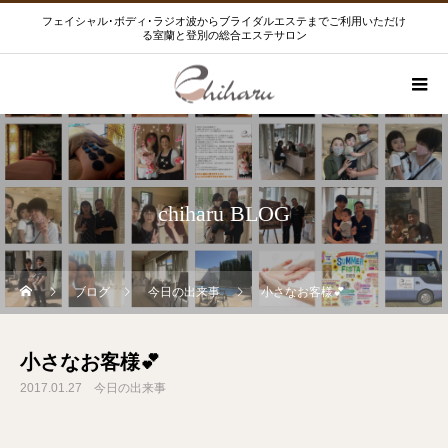
フェイシャル･ボディ･ラジオ波からブライダルエステまでご利用いただけ
る室蘭と登別の総合エステサロン
chiharu BLOG
ブログ
今日の出来事
小さなお客様💕
小さなお客様💕
2017.01.27
今日の出来事