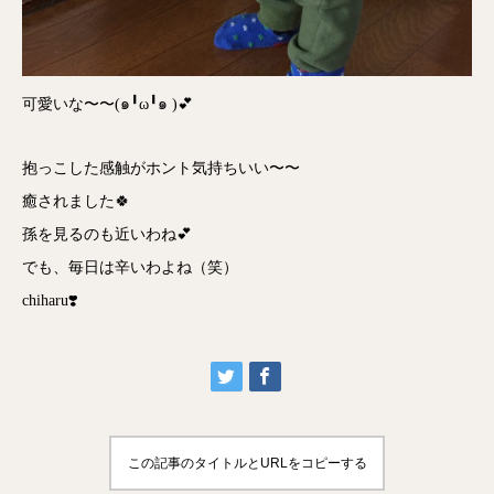
可愛いな〜〜(๑╹ω╹๑ )💕
抱っこした感触がホント気持ちいい〜〜
癒されました🍀
孫を見るのも近いわね💕
でも、毎日は辛いわよね（笑）
chiharu❣️
この記事のタイトルとURLをコピーする