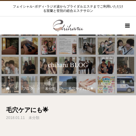
フェイシャル･ボディ･ラジオ波からブライダルエステまでご利用いただけ
る室蘭と登別の総合エステサロン
chiharu BLOG
ブログ
未分類
毛穴ケアにも🌟
毛穴ケアにも🌟
2018.01.11
未分類