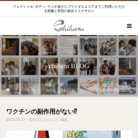
フェイシャル･ボディ･ラジオ波からブライダルエステまでご利用いただけ
る室蘭と登別の総合エステサロン
chiharu BLOG
ブログ
お伝えしたいこと
ワクチンの副作用がない⁉️
ワクチンの副作用がない⁉️
2021.05.17
お伝えしたいこと
温活