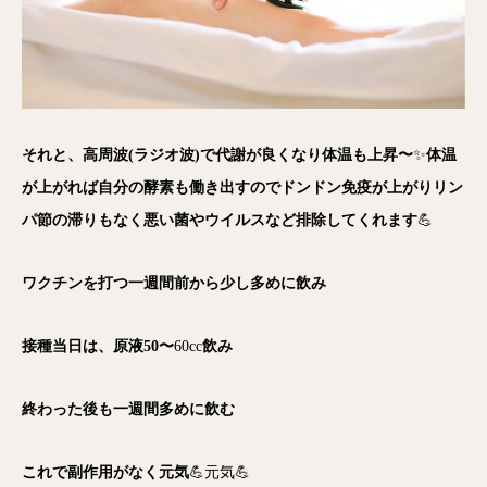
それと、高周波(ラジオ波)で代謝が良くなり体温も上昇〜
✨
体温
が上がれば自分の酵素も働き出すのでドンドン免疫が上がりリン
パ節の滞りもなく悪い菌やウイルスなど排除してくれます
💪
ワクチンを打つ一週間前から少し多めに飲み
接種当日は、原液50〜
60cc
飲み
終わった後も一週間多めに飲む
これで副作用がなく元気
💪元気💪